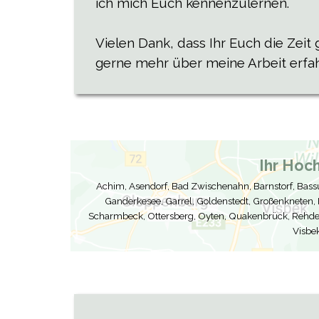
ich mich Euch kennenzulernen.
Vielen Dank, dass Ihr Euch die Zei
gerne mehr über meine Arbeit erfah
Ihr Hoc
Achim, Asendorf, Bad Zwischenahn, Barnstorf, Bas
Ganderkesee, Garrel, Goldenstedt, Großenkneten, H
Scharmbeck,
Ottersberg,
Oyten, Quakenbrück, Rehden
Visbe