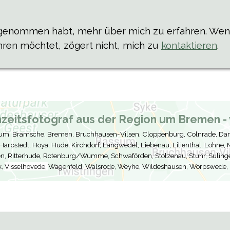
t genommen habt, mehr über mich zu erfahren. Wenn
ren möchtet, zögert nicht, mich zu
kontaktieren
.
hzeitsfotograf aus der Region um Bremen - v
sum, Bramsche, Bremen, Bruchhausen-Vilsen, Cloppenburg, Colnrade, Dam
arpstedt, Hoya, Hude, Kirchdorf, Langwedel, Liebenau, Lilienthal, Lohne,
, Ritterhude, Rotenburg/Wümme, Schwaförden, Stolzenau, Stuhr, Sulingen
k,
Visselhövede,
Wagenfeld, Walsrode, Weyhe, Wildeshausen, Worpswede,